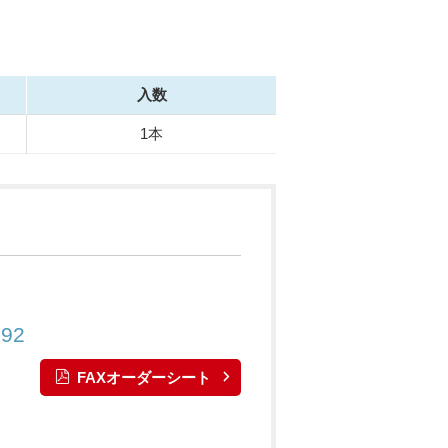
入数
1本
892
FAXオーダーシート