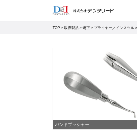
TOP
>
取扱製品
>
矯正
>
プライヤー／インスツル