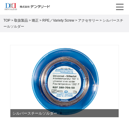
TOP
>
取扱製品
>
矯正
>
RPE／Variety Screw
>
アクセサリー
>
シルバースチ
ールソルダー