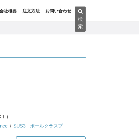
検
会社概要
注文方法
お問い合わせ
索:
検
索
Ⅱ)
ance
SUS3 ボールクラスプ