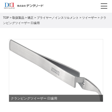
TOP
>
取扱製品
>
矯正
>
プライヤー／インスツルメント
>
ツイーザー
>
クラ
ンピングツイーザー 臼歯用