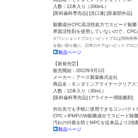
入数：12本入り（200mL）
[医科歯科専売品] [洗口液] [医薬部外品]
殺菌成分CPC高活性処方でスピード殺
界面活性剤を使用していないので、CP
※ワンショットプロとハビットプロは同時併用
を使い切り後に、日常のケアはハビットプロに
製品ページ
【新発売②】
販売開始：2022年9月1日
メーカー：アース製薬株式会社
商品名：モンダミンアライナークリアス
入数：12本入り（30mL）
[医科歯科専売品] [アライナー用除菌剤]
外出先でも手軽に使用できるコンパクト
CPC＋IPMPのW殺菌成分でスピード
汚れの付着を防ぐMPCを従来品より2倍
製品ページ