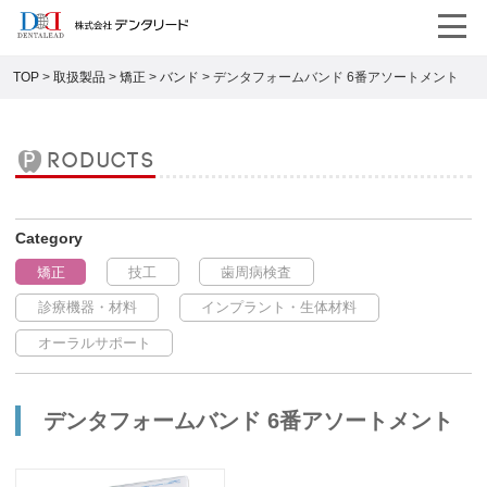
TOP
>
取扱製品
>
矯正
>
バンド
>
デンタフォームバンド 6番アソートメント
products
矯正
技工
歯周病検査
診療機器・材料
インプラント・生体材料
オーラルサポート
デンタフォームバンド 6番アソートメント