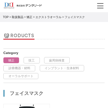
TOP
>
取扱製品
>
矯正
>
エクストラオーラル
>
フェイスマスク
products
矯正
技工
歯周病検査
診療機器・材料
インプラント・生体材料
オーラルサポート
フェイスマスク