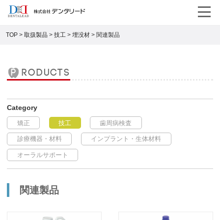
TOP
>
取扱製品
>
技工
>
埋没材
>
関連製品
products
矯正
技工
歯周病検査
診療機器・材料
インプラント・生体材料
オーラルサポート
関連製品