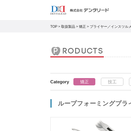
TOP
>
取扱製品
>
矯正
>
プライヤー／インスツル
products
矯正
技工
ループフォーミングプラ