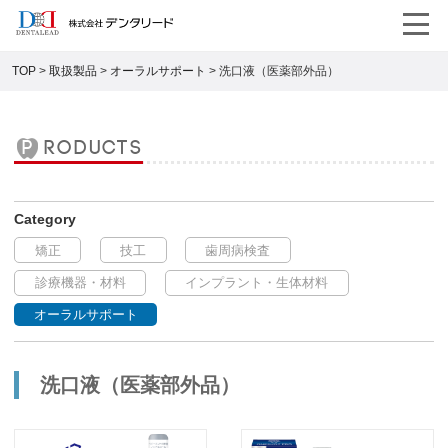
TOP
>
取扱製品
>
オーラルサポート
>
洗口液（医薬部外品）
products
矯正
技工
歯周病検査
診療機器・材料
インプラント・生体材料
オーラルサポート
洗口液（医薬部外品）