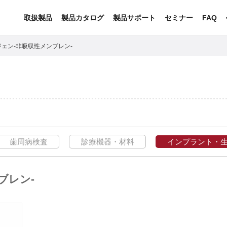
取扱製品
製品カタログ
製品サポート
セミナー
FAQ
ェン-非吸収性メンブレン-
歯周病検査
診療機器・材料
インプラント・
ブレン-