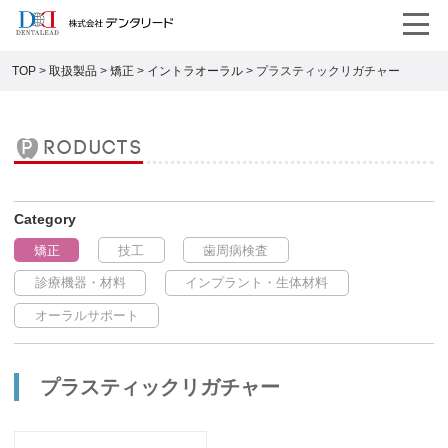
TOP
>
取扱製品
>
矯正
>
イントラオーラル
>
プラスティックリガチャー
products
矯正
技工
歯周病検査
診療機器・材料
インプラント・生体材料
オーラルサポート
プラスティックリガチャー