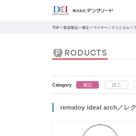
TOP
>
取扱製品
>
矯正
>
ワイヤー／クリニカル
>
products
矯正
技工
remaloy ideal arc