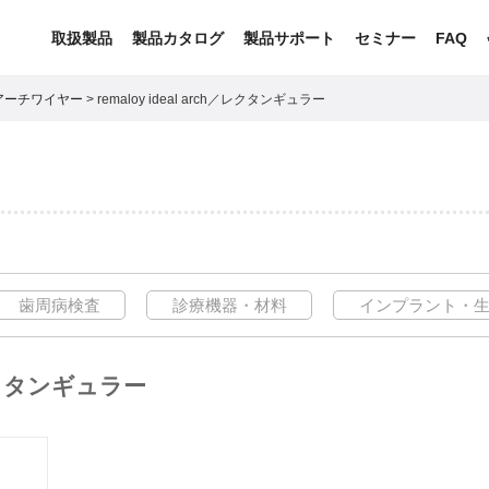
取扱製品
製品カタログ
製品サポート
セミナー
FAQ
アーチワイヤー
>
remaloy ideal arch／レクタンギュラー
歯周病検査
診療機器・材料
インプラント・
h／レクタンギュラー