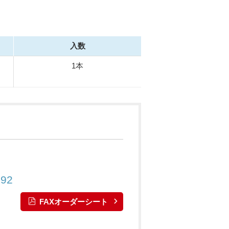
入数
1本
892
FAXオーダーシート