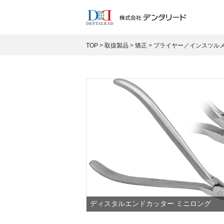
TOP
>
取扱製品
>
矯正
>
プライヤー／インスツル