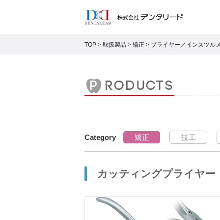
TOP
>
取扱製品
>
矯正
>
プライヤー／インスツル
products
矯正
技工
カッティングプライヤー