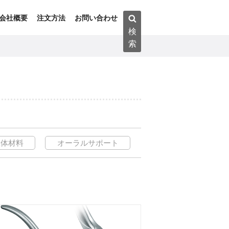
検
会社概要
注文方法
お問い合わせ
索:
検
索
生体材料
オーラルサポート