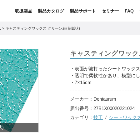
取扱製品
製品カタログ
製品サポート
セミナー
FAQ
ス
>
キャスティングワックス グリーン細(葉脈状)
キャスティングワックス
・表面が波打ったシートワック
・透明で柔軟性があり、模型に
・7×15cm
メーカー：
Dentaurum
届出番号：
27B1X00020221024
カテゴリ：
技工
シートワック