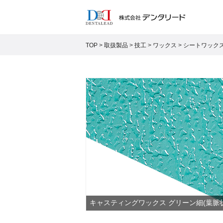
TOP
>
取扱製品
>
技工
>
ワックス
>
シートワック