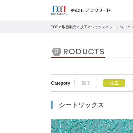
TOP
>
取扱製品
>
技工
>
ワックス
>
シートワック
products
矯正
技工
シートワックス